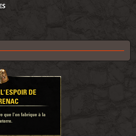
ES
L'ESPOIR DE
RENAC
 que l'on fabrique à la
eterre.