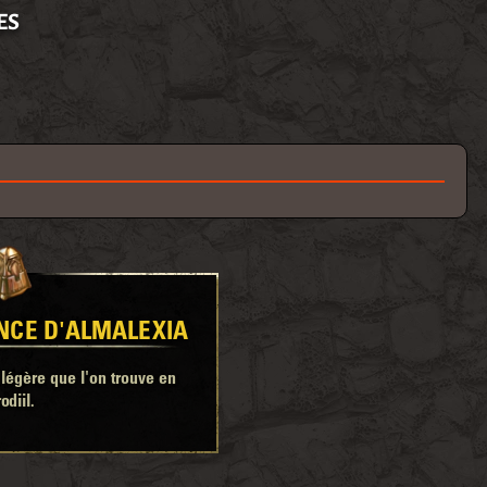
ES
NCE D'ALMALEXIA
égère que l'on trouve en
odiil.