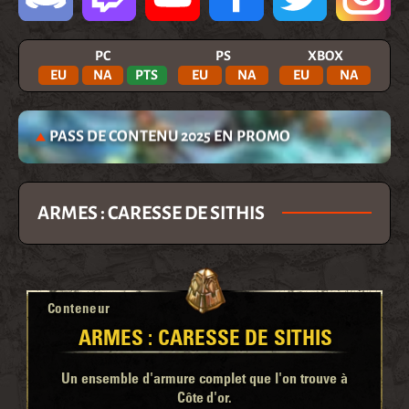
PC
PS
XBOX
EU
NA
PTS
EU
NA
EU
NA
PASS DE CONTENU 2025 EN PROMO
ARMES : CARESSE DE SITHIS
Conteneur
ARMES : CARESSE DE SITHIS
Un ensemble d'armure complet que l'on trouve à
Côte d'or.