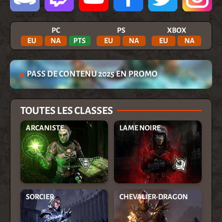
PC
PS
XBOX
EU
NA
PTS
EU
NA
EU
NA
PASS DE CONTENU 2025 EN PROMO
TOUTES LES CLASSES
ARCANISTE
LAME NOIRE
SORCIER
CHEVALIER-DRAGON