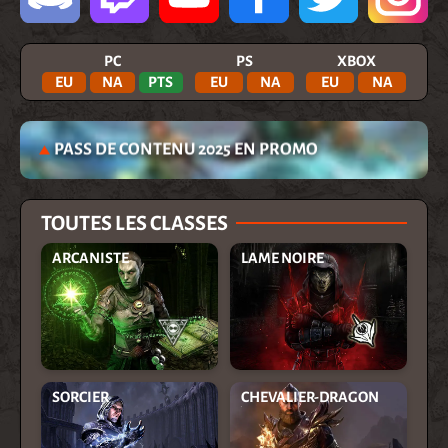
PC
PS
XBOX
EU
NA
PTS
EU
NA
EU
NA
PASS DE CONTENU 2025 EN PROMO
TOUTES LES CLASSES
ARCANISTE
LAME NOIRE
SORCIER
CHEVALIER-DRAGON