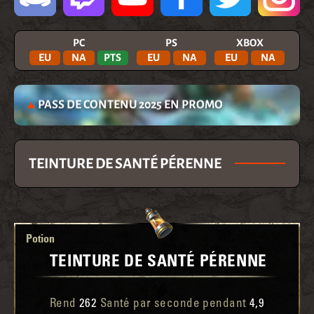
PC
PS
XBOX
EU
NA
PTS
EU
NA
EU
NA
PASS DE CONTENU 2025 EN PROMO
TEINTURE DE SANTÉ PÉRENNE
Potion
TEINTURE DE SANTÉ PÉRENNE
Rend
262
Santé par seconde pendant
4,9