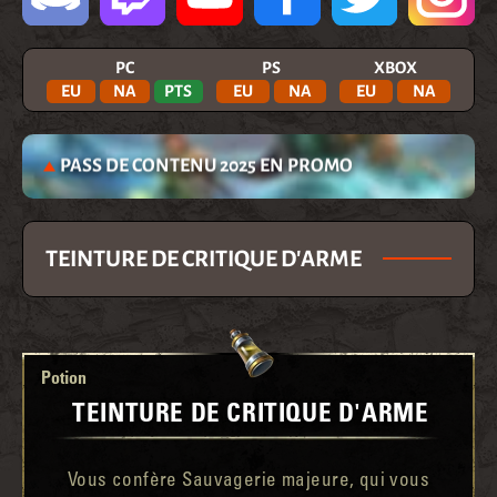
PC
PS
XBOX
EU
NA
PTS
EU
NA
EU
NA
PASS DE CONTENU 2025 EN PROMO
TEINTURE DE CRITIQUE D'ARME
Potion
TEINTURE DE CRITIQUE D'ARME
Vous confère Sauvagerie majeure, qui vous