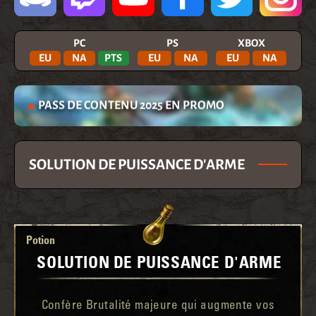
PC
PS
XBOX
EU
NA
PTS
EU
NA
EU
NA
PASS DE CONTENU 2025 EN PROMO
SOLUTION DE PUISSANCE D'ARME
Potion
SOLUTION DE PUISSANCE D'ARME
Confère Brutalité majeure qui augmente vos