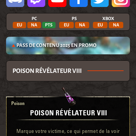
PC
PS
XBOX
EU
NA
PTS
EU
NA
EU
NA
PASS DE CONTENU 2025 EN PROMO
POISON RÉVÉLATEUR VIII
Poison
POISON RÉVÉLATEUR VIII
Marque votre victime, ce qui permet de la voir