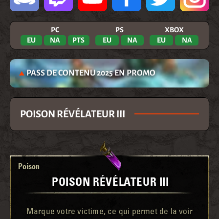
PC
PS
XBOX
EU
NA
PTS
EU
NA
EU
NA
PASS DE CONTENU 2025 EN PROMO
POISON RÉVÉLATEUR III
Poison
POISON RÉVÉLATEUR III
Marque votre victime, ce qui permet de la voir