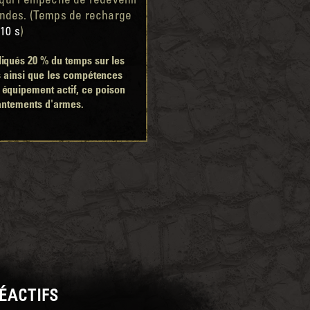
 qui l'empêche de redevenir
des. (Temps de recharge
e
10 s
)
liqués 20 % du temps sur les
s ainsi que les compétences
 équipement actif, ce poison
antements d'armes.
ÉACTIFS