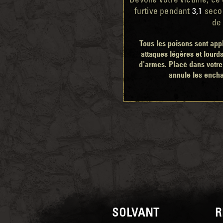
Dévoile votre victime, ce
furtive pendant
3,1
secon
d
Tous les poisons sont app
attaques légères et lourd
d'armes. Placé dans votre
annule les ench
SOLVANT
R