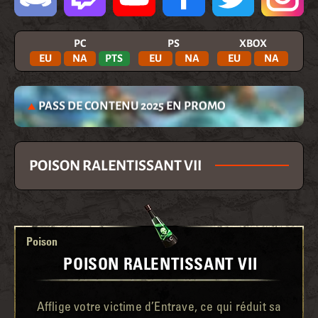
PC
PS
XBOX
EU
NA
PTS
EU
NA
EU
NA
PASS DE CONTENU 2025 EN PROMO
POISON RALENTISSANT VII
Poison
POISON RALENTISSANT VII
Afflige votre victime d’Entrave, ce qui réduit sa