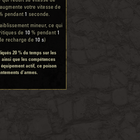
 qui réduit sa vitesse de
augmente votre vitesse de
% pendant
1
seconde.
faiblissement mineur, ce qui
ritiques de
10
% pendant
1
de recharge de
10 s
)
liqués 20 % du temps sur les
s ainsi que les compétences
 équipement actif, ce poison
antements d'armes.