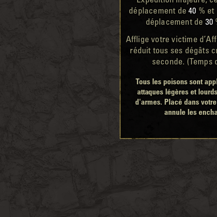
Expédition majeure, ce
déplacement de
40
% et 
déplacement de
30
Afflige votre victime d’Af
réduit tous ses dégâts c
seconde. (Temps 
Tous les poisons sont app
attaques légères et lourd
d'armes. Placé dans votre
annule les ench