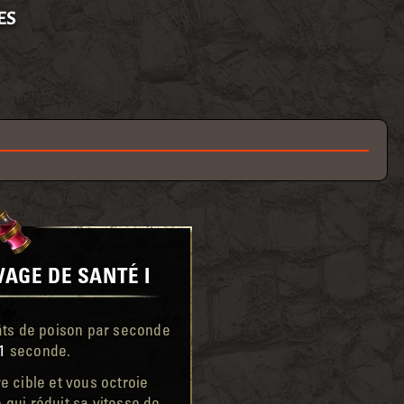
ES
VAGE DE SANTÉ I
âts de poison par seconde
1
seconde.
re cible et vous octroie