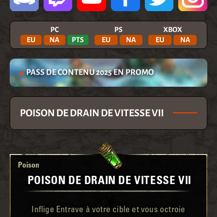
PC
PS
XBOX
EU
NA
PTS
EU
NA
EU
NA
PASS DE CONTENU 2025 EN PROMO
POISON DE DRAIN DE VITESSE VII
Poison
POISON DE DRAIN DE VITESSE VII
Inflige Entrave à votre cible et vous octroie