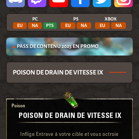
PC
PS
XBOX
EU
NA
PTS
EU
NA
EU
NA
PASS DE CONTENU 2025 EN PROMO
POISON DE DRAIN DE VITESSE IX
Poison
POISON DE DRAIN DE VITESSE IX
Inflige Entrave à votre cible et vous octroie