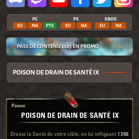
PC
PS
XBOX
EU
NA
PTS
EU
NA
EU
NA
PASS DE CONTENU 2025 EN PROMO
POISON DE DRAIN DE SANTÉ IX
Poison
POISON DE DRAIN DE SANTÉ IX
Draine la Santé de votre cible, en lui infligeant
1 266