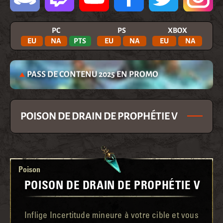
PC
PS
XBOX
EU
NA
PTS
EU
NA
EU
NA
PASS DE CONTENU 2025 EN PROMO
POISON DE DRAIN DE PROPHÉTIE V
Poison
POISON DE DRAIN DE PROPHÉTIE V
Inflige Incertitude mineure à votre cible et vous