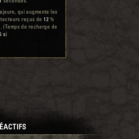
1
secondes.
majeure, qui augmente les
rotecteurs reçus de
12
%
 (Temps de recharge de
5 s
)
ÉACTIFS