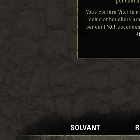
pendant
3
Vous confère Vitalité 
soins et boucliers p
pendant
10,1
secondes.
4
SOLVANT
R