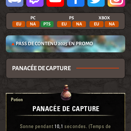
PC
PS
XBOX
EU
NA
PTS
EU
NA
EU
NA
PASS DE CONTENU 2025 EN PROMO
PANACÉE DE CAPTURE
Potion
PANACÉE DE CAPTURE
Sonne pendant
10,1
secondes. (Temps de