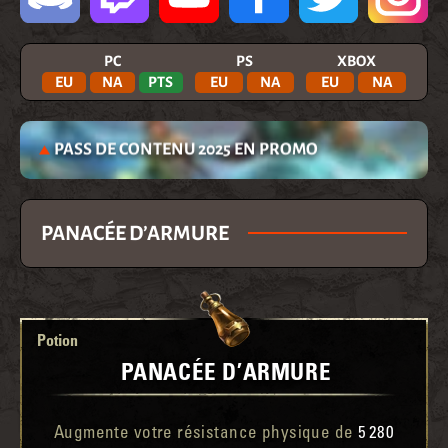
PC
PS
XBOX
EU
NA
PTS
EU
NA
EU
NA
PASS DE CONTENU 2025 EN PROMO
PANACÉE D’ARMURE
Potion
PANACÉE D’ARMURE
Augmente votre résistance physique de
5 280