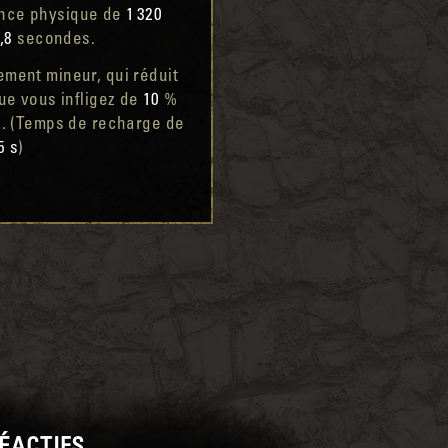
ance physique de
1 320
,8
secondes.
sement mineur, qui réduit
ue vous infligez de
10
%
 (Temps de recharge de
5 s
)