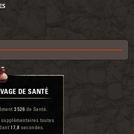
ES
AVAGE DE SANTÉ
nément
3 526
de Santé.
 supplémentaires toutes
ndant
17,8
secondes.