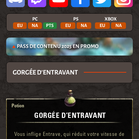
PC
PS
XBOX
EU
NA
PTS
EU
NA
EU
NA
PASS DE CONTENU 2025 EN PROMO
GORGÉE D’ENTRAVANT
Potion
GORGÉE D’ENTRAVANT
Vous inflige Entrave, qui réduit votre vitesse de