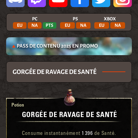
PC
PS
XBOX
EU
NA
PTS
EU
NA
EU
NA
PASS DE CONTENU 2025 EN PROMO
GORGÉE DE RAVAGE DE SANTÉ
Potion
GORGÉE DE RAVAGE DE SANTÉ
Consume instantanément
1 396
de Santé.