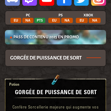
PC
PS
XBOX
EU
NA
PTS
EU
NA
EU
NA
PASS DE CONTENU 2025 EN PROMO
GORGÉE DE PUISSANCE DE SORT
Potion
GORGÉE DE PUISSANCE DE SORT
Confère Sorcellerie majeure qui augmente vos