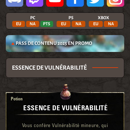
PC
PS
XBOX
EU
NA
PTS
EU
NA
EU
NA
PASS DE CONTENU 2025 EN PROMO
ESSENCE DE VULNÉRABILITÉ
Potion
ESSENCE DE VULNÉRABILITÉ
Vous confère Vulnérabilité mineure, qui