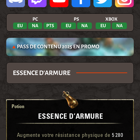
PC
PS
XBOX
EU
NA
PTS
EU
NA
EU
NA
PASS DE CONTENU 2025 EN PROMO
ESSENCE D’ARMURE
Potion
ESSENCE D’ARMURE
Augmente votre résistance physique de
5 280