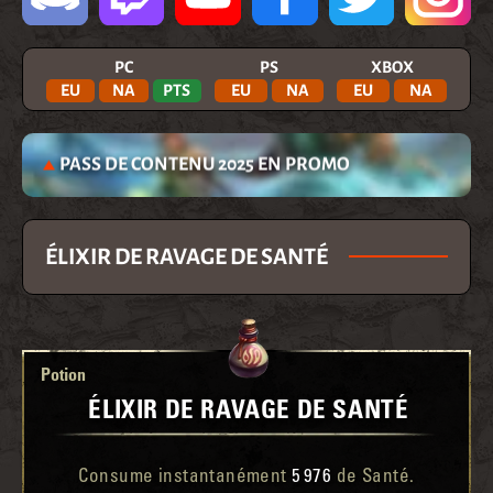
PC
PS
XBOX
EU
NA
PTS
EU
NA
EU
NA
PASS DE CONTENU 2025 EN PROMO
ÉLIXIR DE RAVAGE DE SANTÉ
Potion
ÉLIXIR DE RAVAGE DE SANTÉ
Consume instantanément
5 976
de Santé.