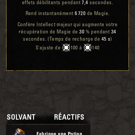
effets débilitants pendant
7,4
secondes.
Rend instantanément
6 720
de Magie.
Confère Intellect majeur qui augmente votre
récupération de Magie de
30
% pendant
34
secondes. (Temps de recharge de
45 s
)
S'ajuste de
100 à
140
SOLVANT
RÉACTIFS
Fabrique une Potion