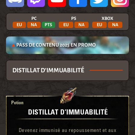
PC
PS
XBOX
EU
NA
PTS
EU
NA
EU
NA
PASS DE CONTENU 2025 EN PROMO
DISTILLAT D’IMMUABILITÉ
Potion
DISTILLAT D’IMMUABILITÉ
Devenez immunisé au repoussement et aux