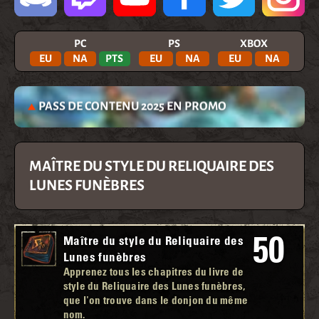
PC
PS
XBOX
EU
NA
PTS
EU
NA
EU
NA
PASS DE CONTENU 2025 EN PROMO
MAÎTRE DU STYLE DU RELIQUAIRE DES
LUNES FUNÈBRES
50
Maître du style du Reliquaire des
Lunes funèbres
Apprenez tous les chapitres du livre de
style du Reliquaire des Lunes funèbres,
que l'on trouve dans le donjon du même
nom.