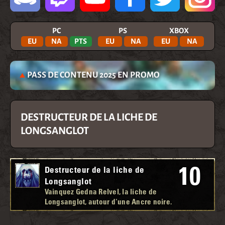
PC
PS
XBOX
EU
NA
PTS
EU
NA
EU
NA
PASS DE CONTENU 2025 EN PROMO
DESTRUCTEUR DE LA LICHE DE
LONGSANGLOT
10
Destructeur de la liche de
Longsanglot
Vainquez Gedna Relvel, la liche de
Longsanglot, autour d'une Ancre noire.