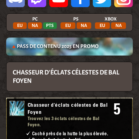
PC
PS
XBOX
EU
NA
PTS
EU
NA
EU
NA
PASS DE CONTENU 2025 EN PROMO
CHASSEUR D'ÉCLATS CÉLESTES DE BAL
FOYEN
5
Chasseur d'éclats célestes de Bal
Foyen
Trouvez les 3 éclats célestes de Bal
Foyen.
Caché près de la hutte la plus élevée.