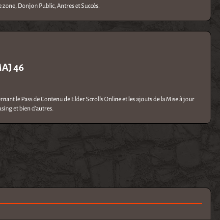
de zone, Donjon Public, Antres et Succès.
AJ 46
ant le Pass de Contenu de Elder Scrolls Online et les ajouts de la Mise à jour
sing et bien d'autres.