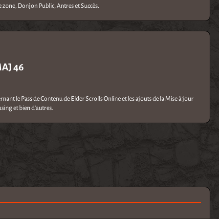
de zone, Donjon Public, Antres et Succès.
AJ 46
ant le Pass de Contenu de Elder Scrolls Online et les ajouts de la Mise à jour
sing et bien d'autres.